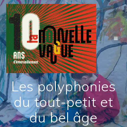
Skip
to
content
Les polyphonies
du tout-petit et
du bel âge