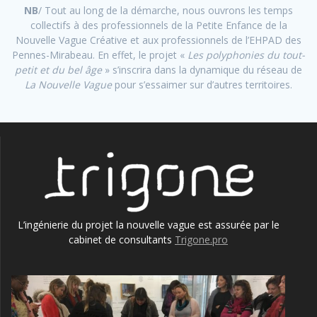
NB
/ Tout au long de la démarche, nous ouvrons les temps
collectifs à des professionnels de la Petite Enfance de la
Nouvelle Vague Créative et aux professionnels de l’EHPAD des
Pennes-Mirabeau. En effet, le projet «
Les polyphonies du tout-
petit et du bel âge
» s’inscrira dans la dynamique du réseau de
La Nouvelle Vague
pour s’essaimer sur d’autres territoires.
L’ingénierie du projet la nouvelle vague est assurée par le
cabinet de consultants
Trigone.pro