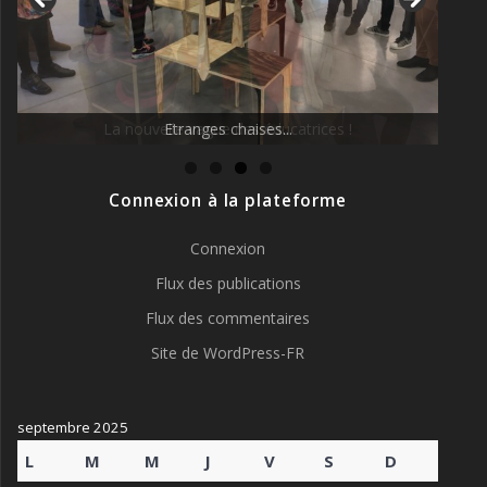
La nouvelle vague des éducatrices !
Connexion à la plateforme
Connexion
Flux des publications
Flux des commentaires
Site de WordPress-FR
septembre 2025
L
M
M
J
V
S
D