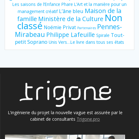
Les saisons de l’Enfance Phare
L’Art et la manière pour un
Maison de la
L’âne bleu
management créatif
Non
famille
Ministère de la Culture
classé
Pennes-
Noémie Privat
Partenaires
Mirabeau
Philippe Lafeuille
Tout-
Spirale
petit Soprano
Unis Vers…Le livre dans tous ses états
L’ingénierie du projet la nouvelle vague est assurée par le
cabinet de consultants
Trigone.pro