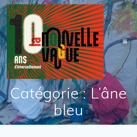
Skip
to
content
Catégorie :
L’âne
bleu