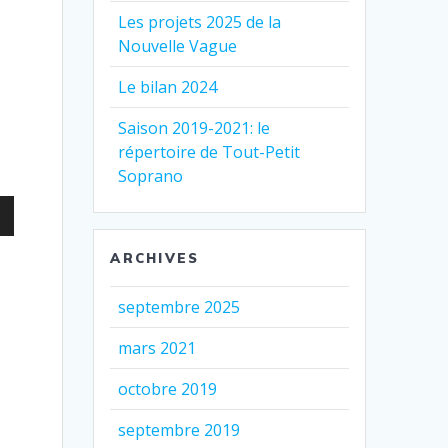
Les projets 2025 de la
as
Nouvelle Vague
ter
Le bilan 2024
er
Saison 2019-2021: le
répertoire de Tout-Petit
.
Soprano
z
ARCHIVES
as
septembre 2025
ter
mars 2021
er
octobre 2019
.
septembre 2019