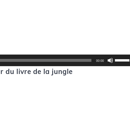
Utilise
00:00
les
r du livre de la jungle
flèches
haut/b
pour
augmen
ou
diminu
le
volume