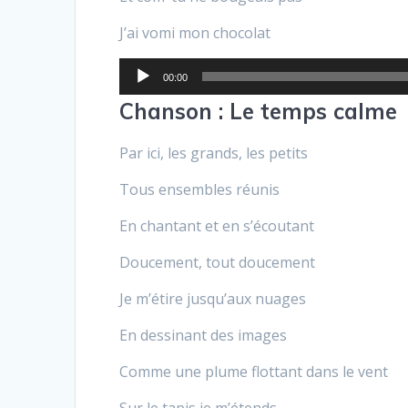
J’ai vomi mon chocolat
Lecteur
00:00
audio
Chanson : Le temps calme
Par ici, les grands, les petits
Tous ensembles réunis
En chantant et en s’écoutant
Doucement, tout doucement
Je m’étire jusqu’aux nuages
En dessinant des images
Comme une plume flottant dans le vent
Sur le tapis je m’étends