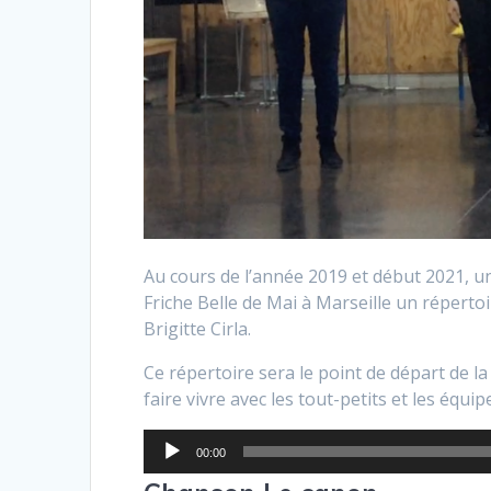
Au cours de l’année 2019 et début 2021, un
Friche Belle de Mai à Marseille un répert
Brigitte Cirla.
Ce répertoire sera le point de départ de l
faire vivre avec les tout-petits et les équip
Lecteur
00:00
audio