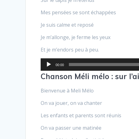
Mes pensées se sont échappées
Je suis calme et reposé
Je m’allonge, je ferme les yeux
Et je m’endors peu à peu.
Lecteur
00:00
audio
Chanson Méli mélo : sur l’ai
Bienvenue à Meli Mélo
On va jouer, on va chanter
Les enfants et parents sont réunis
On va passer une matinée