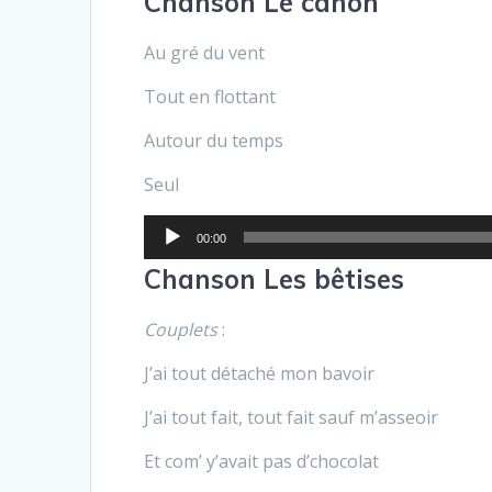
Chanson Le canon
Au gré du vent
Tout en flottant
Autour du temps
Seul
Lecteur
00:00
audio
Chanson Les bêtises
Couplets
:
J’ai tout détaché mon bavoir
J’ai tout fait, tout fait sauf m’asseoir
Et com’ y’avait pas d’chocolat