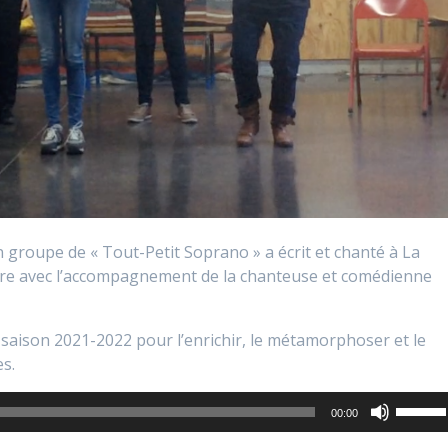
 groupe de « Tout-Petit Soprano » a écrit et chanté à La
oire avec l’accompagnement de la chanteuse et comédienne
a saison 2021-2022 pour l’enrichir, le métamorphoser et le
es.
Utilise
00:00
les