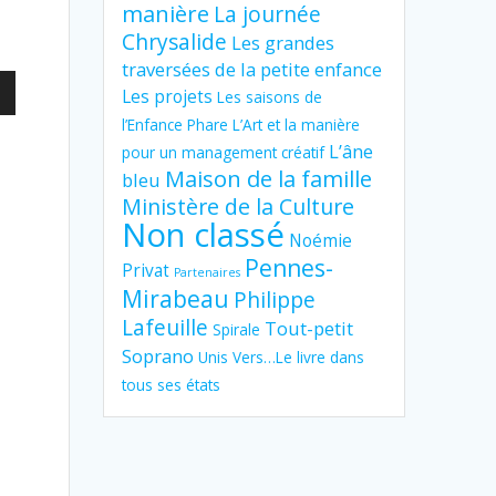
manière
La journée
Chrysalide
Les grandes
traversées de la petite enfance
z
Les projets
Les saisons de
l’Enfance Phare
L’Art et la manière
L’âne
pour un management créatif
as
Maison de la famille
bleu
Ministère de la Culture
ter
Non classé
Noémie
Pennes-
er
Privat
Partenaires
Mirabeau
Philippe
.
Lafeuille
Tout-petit
Spirale
Soprano
Unis Vers…Le livre dans
tous ses états