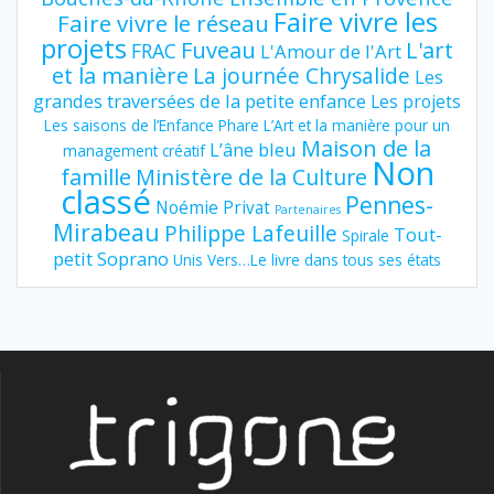
Faire vivre les
Faire vivre le réseau
projets
Fuveau
L'art
FRAC
L'Amour de l'Art
et la manière
La journée Chrysalide
Les
grandes traversées de la petite enfance
Les projets
Les saisons de l’Enfance Phare
L’Art et la manière pour un
Maison de la
L’âne bleu
management créatif
Non
famille
Ministère de la Culture
classé
Pennes-
Noémie Privat
Partenaires
Mirabeau
Philippe Lafeuille
Tout-
Spirale
petit Soprano
Unis Vers…Le livre dans tous ses états