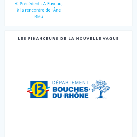
Navigation
Précédent :
Article
A Fuveau,
de
à la rencontre de l’Âne
précédent
Bleu
:
l’article
LES FINANCEURS DE LA NOUVELLE VAGUE