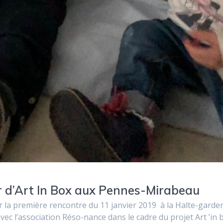
r d’Art In Box aux Pennes-Mirabeau
la première rencontre du 11 janvier 2019 à la Halte-garder
ec l’association Réso-nance dans le cadre du projet Art ’in 