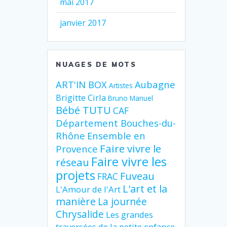
mai 2017
janvier 2017
NUAGES DE MOTS
ART'IN BOX
Aubagne
Artistes
Brigitte Cirla
Bruno Manuel
Bébé TUTU
CAF
Département Bouches-du-
Rhône
Ensemble en
Faire vivre le
Provence
Faire vivre les
réseau
projets
Fuveau
FRAC
L'art et la
L'Amour de l'Art
manière
La journée
Chrysalide
Les grandes
traversées de la petite enfance