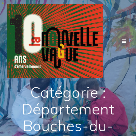
Skip
to
content
Catégorie :
Département
Bouches-du-