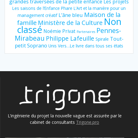
grandes traversées de la petite enfance
Les projets
Les saisons de l’Enfance Phare
L’Art et la manière pour un
Maison de la
L’âne bleu
management créatif
Non
famille
Ministère de la Culture
classé
Pennes-
Noémie Privat
Partenaires
Mirabeau
Philippe Lafeuille
Tout-
Spirale
petit Soprano
Unis Vers…Le livre dans tous ses états
L’ingénierie du projet la nouvelle vague est assurée par le
cabinet de consultants
Trigone.pro