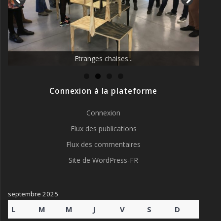
La nouvelle vague des éducatrices !
Etranges chaises...
Connexion à la plateforme
Connexion
Flux des publications
Flux des commentaires
Site de WordPress-FR
septembre 2025
L
M
M
J
V
S
D