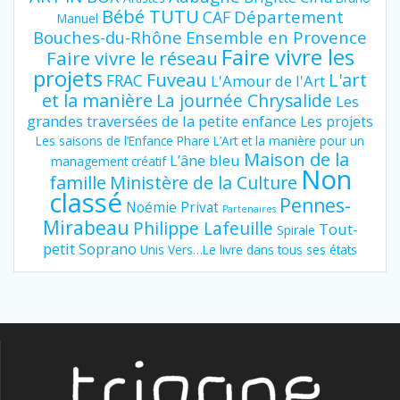
Bébé TUTU
Département
CAF
Manuel
Bouches-du-Rhône
Ensemble en Provence
Faire vivre les
Faire vivre le réseau
projets
Fuveau
L'art
FRAC
L'Amour de l'Art
et la manière
La journée Chrysalide
Les
grandes traversées de la petite enfance
Les projets
Les saisons de l’Enfance Phare
L’Art et la manière pour un
Maison de la
L’âne bleu
management créatif
Non
famille
Ministère de la Culture
classé
Pennes-
Noémie Privat
Partenaires
Mirabeau
Philippe Lafeuille
Tout-
Spirale
petit Soprano
Unis Vers…Le livre dans tous ses états