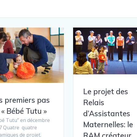
Le projet des
s premiers pas
Relais
 « Bébé Tutu »
d’Assistantes
bé Tutu” en décembre
Maternelles: le
7 Quatre quatre
RAM créateur
amiques de projet.