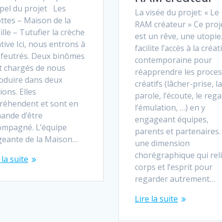
pel du projet Les
La visée du projet: « Le
ttes – Maison de la
RAM créateur » Ce proj
lle – Tutufier la crèche
est un rêve, une utopie. 
tive Ici, nous entrons à
facilite l’accès à la créa
 feutrés. Deux binômes
contemporaine pour
t chargés de nous
réapprendre les proce
roduire dans deux
créatifs (lâcher-prise, la
ions. Elles
parole, l’écoute, le rega
réhendent et sont en
l’émulation, …) en y
ande d’être
engageant équipes,
ompagné. L’équipe
parents et partenaires. 
igeante de la Maison…
une dimension
chorégraphique qui reli
 la suite
corps et l’esprit pour
regarder autrement…
Lire la suite