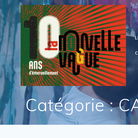
Skip
to
content
L
Catégorie :
C