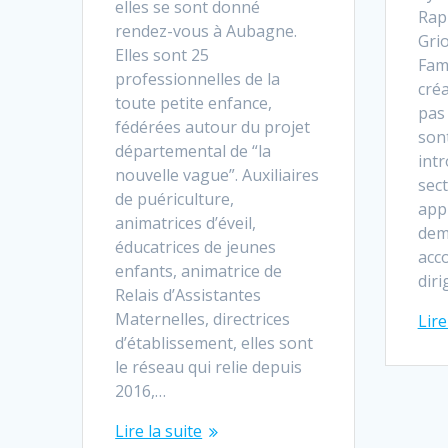
elles se sont donné
Rap
rendez-vous à Aubagne.
Grio
Elles sont 25
Fami
professionnelles de la
créa
toute petite enfance,
pas
fédérées autour du projet
son
départemental de “la
int
nouvelle vague”. Auxiliaires
sect
de puériculture,
app
animatrices d’éveil,
dem
éducatrices de jeunes
acc
enfants, animatrice de
dir
Relais d’Assistantes
Maternelles, directrices
Lire
d’établissement, elles sont
le réseau qui relie depuis
2016,…
Lire la suite