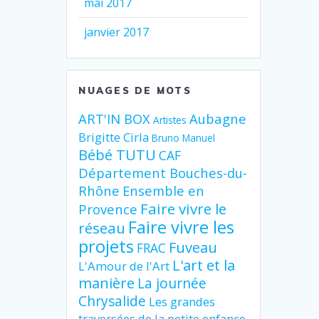
mai 2017
janvier 2017
NUAGES DE MOTS
ART'IN BOX
Aubagne
Artistes
Brigitte Cirla
Bruno Manuel
Bébé TUTU
CAF
Département Bouches-du-
Rhône
Ensemble en
Faire vivre le
Provence
Faire vivre les
réseau
projets
Fuveau
FRAC
L'art et la
L'Amour de l'Art
manière
La journée
Chrysalide
Les grandes
traversées de la petite enfance