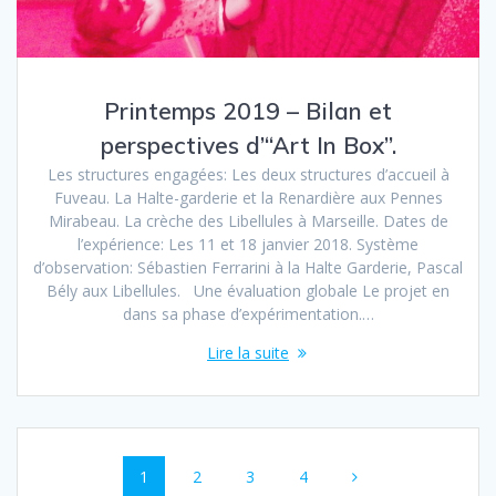
Printemps 2019 – Bilan et
perspectives d’“Art In Box”.
Les structures engagées: Les deux structures d’accueil à
Fuveau. La Halte-garderie et la Renardière aux Pennes
Mirabeau. La crèche des Libellules à Marseille. Dates de
l’expérience: Les 11 et 18 janvier 2018. Système
d’observation: Sébastien Ferrarini à la Halte Garderie, Pascal
Bély aux Libellules. Une évaluation globale Le projet en
dans sa phase d’expérimentation.…
Lire la suite
Navigation
Page
1
Page
2
Page
3
Page
4