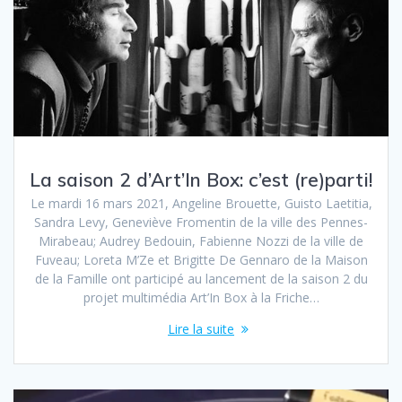
La saison 2 d’Art’In Box: c’est (re)parti!
Le mardi 16 mars 2021, Angeline Brouette, Guisto Laetitia,
Sandra Levy, Geneviève Fromentin de la ville des Pennes-
Mirabeau; Audrey Bedouin, Fabienne Nozzi de la ville de
Fuveau; Loreta M’Ze et Brigitte De Gennaro de la Maison
de la Famille ont participé au lancement de la saison 2 du
projet multimédia Art’In Box à la Friche…
Lire la suite