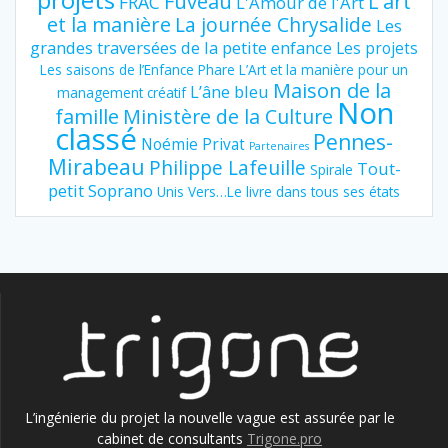
Fuveau
L'art
FRAC
L'Amour de l'Art
et la manière
La journée Chrysalide
Les
grandes traversées de la petite enfance
Les projets
Les saisons de l’Enfance Phare
L’Art et la manière pour un
Maison de la
L’âne bleu
management créatif
Non
famille
Ministère de la Culture
classé
Pennes-
Noémie Privat
Partenaires
Mirabeau
Philippe Lafeuille
Tout-
Spirale
petit Soprano
Unis Vers…Le livre dans tous ses états
L’ingénierie du projet la nouvelle vague est assurée par le
cabinet de consultants
Trigone.pro