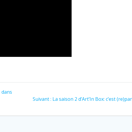
u dans
Suivant :
Article
La saison 2 d’Art’In Box: c’est (re)part
suivant
: