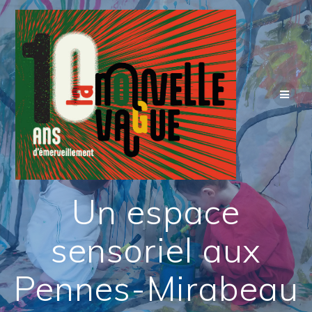
Skip
to
content
Un espace
sensoriel aux
Pennes-Mirabeau