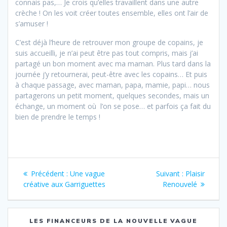
connais pas,… Je crois qu’elles travaillent dans une autre
crèche ! On les voit créer toutes ensemble, elles ont l’air de
s’amuser !
C’est déjà l’heure de retrouver mon groupe de copains, je
suis accueilli, je n’ai peut être pas tout compris, mais j’ai
partagé un bon moment avec ma maman. Plus tard dans la
journée j’y retournerai, peut-être avec les copains… Et puis
à chaque passage, avec maman, papa, mamie, papi… nous
partagerons un petit moment, quelques secondes, mais un
échange, un moment où l’on se pose… et parfois ça fait du
bien de prendre le temps !
Navigation
Précédent :
Article
Une vague
Suivant :
Article
Plaisir
de
créative aux Garriguettes
précédent
Renouvelé
suivant
:
:
l’article
LES FINANCEURS DE LA NOUVELLE VAGUE