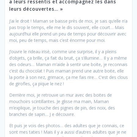
a leurs ressentis et accompagnez les dans
leurs découvertes… »
J’ai le droit ! Maman se baisse près de moi, je sais qu’elle n’a
pas trop le temps, elle me le dis souvent, elle court… Mais
aujourd’hui elle prend un peu de temps pour découvrir avec
moi, peu de temps, mais c’est énorme pour moi.
J’ouvre le rideau irisé, comme une surprise, il y a pleins
d’objets, ça brille, ça fait du bruit, ça s’illumine… Il y a même
des odeurs… Maman m’aide à sentir une boite, je reconnais
c’est du chocolat ! Puis maman prend une autre boite, elle
la porte à son nez, grimace, ça me fais rire… C’est des clous
de girofles, ça pique le nez !
Derrière moi, je retrouve un mur avec des boites de
mouchoirs scintillantes. Je glisse ma main, Maman
m’explique, je touche des pignes de pin, des noix, des
branches de sapin… J e découvre.
Et puis je vois des photos… des adultes que je connais, ce
sont mes taties ! Mais il y a aussi d’autres adultes que je ne