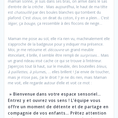
maman sonne, je suis dans ses bras, on arrive dans le sas
d’entrée de la crèche . Mais aujourd’hui, le haut de ma tête
est
chatouillé
par des boules blanches qui tombent du
plafond. C’est
doux,
on dirait du coton, il y en a plein… C’est
léger,
ça
bouge
, ça ressemble à des flocons de neige…
Maman me pose au sol, elle n’a rien vu, machinalement elle
s’approche de la badgeuse pour y indiquer ma présence.
Moi, je me retourne et
découvre
un grand meuble
étincelant, il brille, il semble être rempli de
surprises
… Mais
un grand rideau irisé cache ce qui se trouve à l’intérieur.
J’aperçois tout là haut, sur le meuble, des bouteilles
bleus,
à paillettes, à plume
s, … elles brillent ! J’ai envie de toucher,
mais je n’ose pas, j’ai le droit ? Je ne dis rien, mais Maman
me voit, elle regarde autour d’elle et voit ce mot :
» Bienvenue dans votre espace sensoriel…
Entrez y et ouvrez vos sens ! L’équipe vous
offre un moment de détente et de partage en
compagnie de vos enfants… Prêtez attention