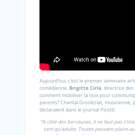
Aujourd’hui, c’est le premier séminaire ar
comédienne,
Brigitte Cirla
, directrice de
comment mobiliser la voix pour communique
parents? Chantal Grosléziat, musicienne, 
déclaraient dans le journal Picotti:
“A
côté des berceuses, il ne faut pas s’in
tant qu’adulte. Toutes peuvent plaire aux