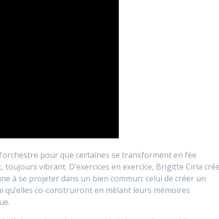
 d’orchestre pour que certaines se transforment en fée
 toujours vibrant. D’exercices en exercice, Brigitte Cirla cré
une à se projeter dans un bien commun: celui de créer un
ui qu’elles co-construiront en mêlant leurs mémoires
ue.