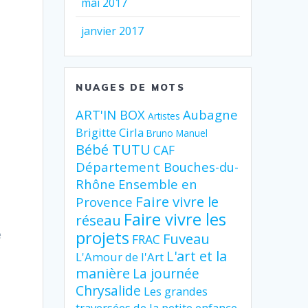
mai 2017
janvier 2017
NUAGES DE MOTS
ART'IN BOX
Aubagne
Artistes
Brigitte Cirla
Bruno Manuel
Bébé TUTU
CAF
Département Bouches-du-
Rhône
Ensemble en
Faire vivre le
Provence
Faire vivre les
réseau
e
projets
Fuveau
FRAC
L'art et la
L'Amour de l'Art
manière
La journée
Chrysalide
Les grandes
traversées de la petite enfance