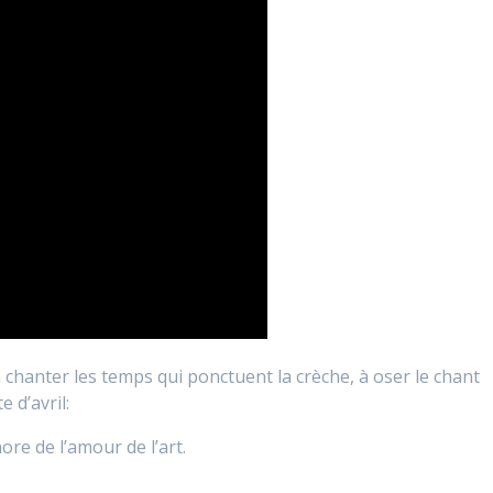
à chanter les temps qui ponctuent la crèche, à oser le chant
 d’avril:
re de l’amour de l’art.