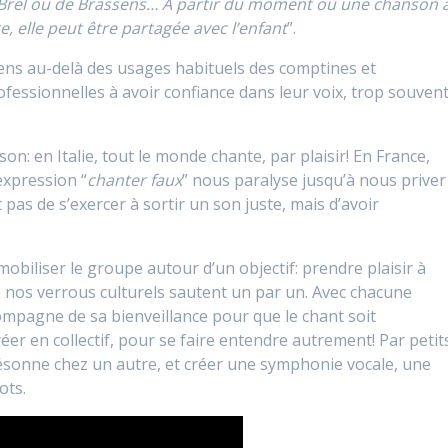
e Brel ou de Brassens… À partir du moment où une chanson 
e, elle peut être partagée avec l’enfant
”.
sens au-delà des usages habituels des comptines et
ssionnelles à avoir confiance dans leur voix, trop souven
n: en Italie, tout le monde chante, par plaisir! En France,
’expression “
chanter faux
” nous paralyse jusqu’à nous priver
 pas de s’exercer à sortir un son juste, mais d’avoir
 mobiliser le groupe autour d’un objectif: prendre plaisir à
e nos verrous culturels sautent un par un. Avec chacune
accompagne de sa bienveillance pour que le chant soit
 créer en collectif, pour se faire entendre autrement! Par petit
résonne chez un autre, et créer une symphonie vocale, une
ots.