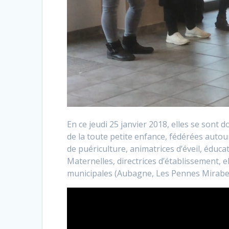
En ce jeudi 25 janvier 2018, elles se sont
de la toute petite enfance, fédérées autou
de puériculture, animatrices d’éveil, éduca
Maternelles, directrices d’établissement, el
municipales (Aubagne, Les Pennes Mirabeau)