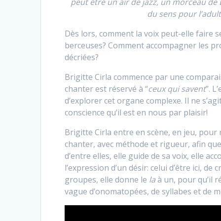
peut être un air de jazz, un morceau d
du sens pour l’adult
Dès lors, comment la voix peut-elle faire 
berceuses? Comment accompagner les profe
décriées?
Brigitte Cirla commence par une comparaiso
chanter est réservé à “
ceux qui savent
”. L
d’explorer cet organe complexe. Il ne s’agit
conscience qu’il est en nous par plaisir!
Brigitte Cirla entre en scène, en jeu, pour
chanter, avec méthode et rigueur, afin qu
d’entre elles, elle guide de sa voix, elle 
l’expression d’un désir: celui d’être ici, de
groupes, elle donne le
la
à un, pour qu’il 
vague d’onomatopées, de syllabes et de m