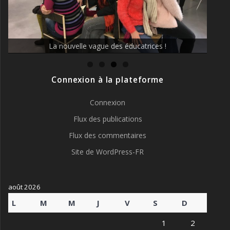
La nouvelle vague des éducatrices !
Connexion à la plateforme
Connexion
Flux des publications
Flux des commentaires
Site de WordPress-FR
août 2026
L
M
M
J
V
S
D
1
2