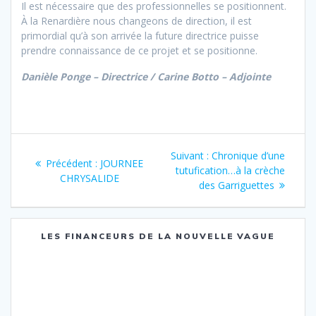
Il est nécessaire que des professionnelles se positionnent.
À la Renardière nous changeons de direction, il est
primordial qu’à son arrivée la future directrice puisse
prendre connaissance de ce projet et se positionne.
Danièle Ponge – Directrice /
Carine Botto – Adjointe
Navigation
Suivant :
Article
Chronique d’une
Précédent :
Article
JOURNEE
de
tutufication…à la crèche
suivant
CHRYSALIDE
précédent
des Garriguettes
:
:
l’article
LES FINANCEURS DE LA NOUVELLE VAGUE