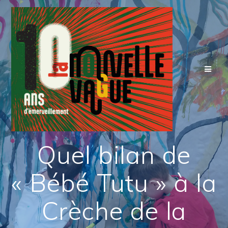
Skip
to
content
Quel bilan de
« Bébé Tutu » à la
Crèche de la