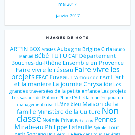
mai 2017
janvier 2017
NUAGES DE MOTS
ART'IN BOX
Aubagne
Brigitte Cirla
Artistes
Bruno
Bébé TUTU
Département
CAF
Manuel
Bouches-du-Rhône
Ensemble en Provence
Faire vivre les
Faire vivre le réseau
projets
Fuveau
L'art
FRAC
L'Amour de l'Art
et la manière
La journée Chrysalide
Les
grandes traversées de la petite enfance
Les projets
Les saisons de l’Enfance Phare
L’Art et la manière pour un
Maison de la
L’âne bleu
management créatif
Non
famille
Ministère de la Culture
classé
Pennes-
Noémie Privat
Partenaires
Mirabeau
Philippe Lafeuille
Tout-
Spirale
petit Soprano
Unis Vers…Le livre dans tous ses états