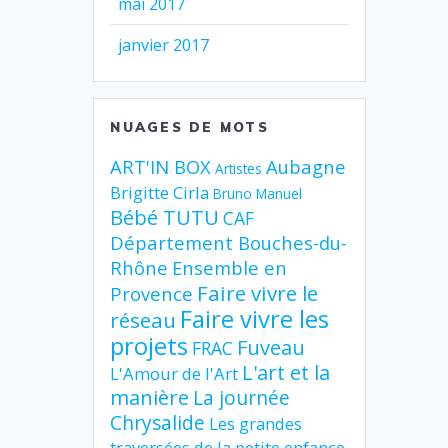
mai 2017
janvier 2017
NUAGES DE MOTS
ART'IN BOX
Aubagne
Artistes
Brigitte Cirla
Bruno Manuel
Bébé TUTU
CAF
Département Bouches-du-
Rhône
Ensemble en
Faire vivre le
Provence
Faire vivre les
réseau
projets
Fuveau
FRAC
L'art et la
L'Amour de l'Art
manière
La journée
Chrysalide
Les grandes
traversées de la petite enfance