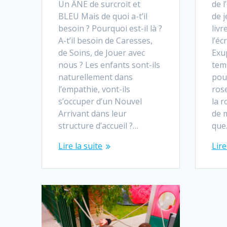
Un ÂNE de surcroit et
de l
BLEU Mais de quoi a-t’il
de j
besoin ? Pourquoi est-il là ?
livr
A-t’il besoin de Caresses,
l’éc
de Soins, de Jouer avec
Exup
nous ? Les enfants sont-ils
tem
naturellement dans
pour
l’empathie, vont-ils
rose
s’occuper d’un Nouvel
la r
Arrivant dans leur
de 
structure d’accueil ?…
que
Lire la suite
Lire