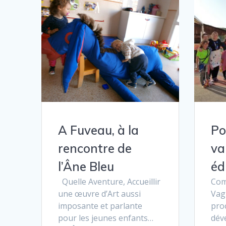
A Fuveau, à la
Po
rencontre de
va
l’Âne Bleu
éd
Quelle Aventure, Accueillir
Com
une œuvre d’Art aussi
Vag
imposante et parlante
pro
pour les jeunes enfants…
dév