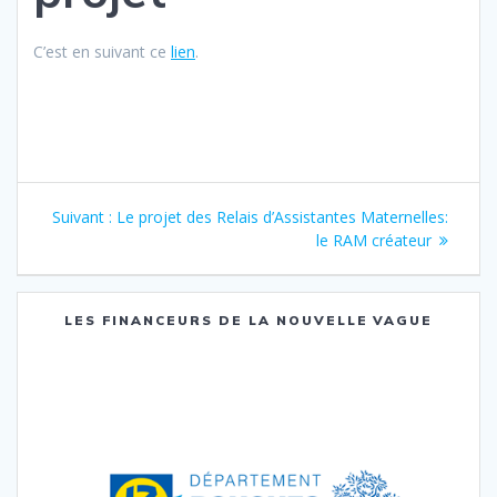
C’est en suivant ce
lien
.
Navigation
Suivant :
Article
Le projet des Relais d’Assistantes Maternelles:
de
suivant
le RAM créateur
:
l’article
LES FINANCEURS DE LA NOUVELLE VAGUE