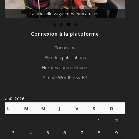
La nouvelle vague des éducatrices !
Connexion à la plateforme
Connexion
Flux des publications
Flux des commentaires
Site de WordPress-FR
août 2026
L
M
M
J
V
S
D
1
2
3
4
5
6
7
8
9