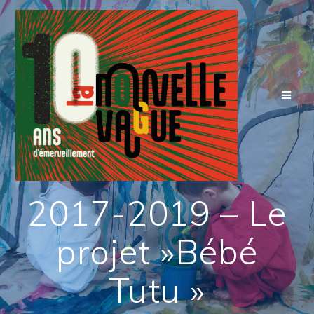
Skip
to
content
2017-2019 – Le
projet »Bébé
Tutu »