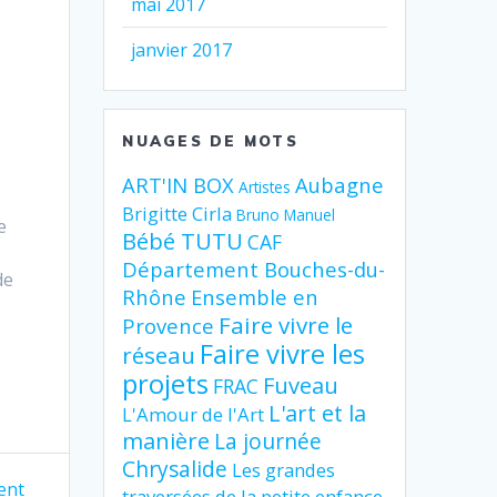
mai 2017
janvier 2017
s
NUAGES DE MOTS
ART'IN BOX
Aubagne
Artistes
Brigitte Cirla
Bruno Manuel
e
Bébé TUTU
CAF
Département Bouches-du-
de
Rhône
Ensemble en
Faire vivre le
Provence
Faire vivre les
réseau
projets
Fuveau
FRAC
L'art et la
L'Amour de l'Art
manière
La journée
Chrysalide
Les grandes
ent
traversées de la petite enfance