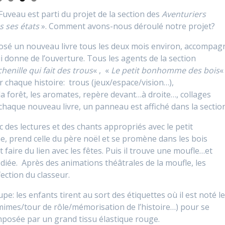
Fuveau est parti du projet de la section des
Aventuriers
s ses états
». Comment avons-nous déroulé notre projet?
sé un nouveau livre tous les deux mois environ, accompag
i donne de l’ouverture. Tous les agents de la section
chenille qui fait des trous
« , «
Le petit bonhomme des bois
« 
ur chaque histoire: trous (jeux/espace/vision…),
la forêt, les aromates, repère devant…à droite…, collages
 A chaque nouveau livre, un panneau est affiché dans la section
 des lectures et des chants appropriés avec le petit
 prend celle du père noël et se promène dans les bois
t faire du lien avec les fêtes. Puis il trouve une moufle…et
 dédiée. Après des animations théâtrales de la moufle, les
fection du classeur.
: les enfants tirent au sort des étiquettes où il est noté l
(mimes/tour de rôle/mémorisation de l’histoire…) pour se
mposée par un grand tissu élastique rouge.