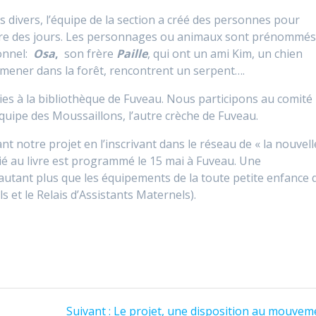
s divers, l’équipe de la section a créé des personnes pour
esure des jours. Les personnages ou animaux sont prénommé
sonnel:
Osa
,
son frère
Paille
, qui ont un ami Kim, un chien
romener dans la forêt, rencontrent un serpent….
ies à la bibliothèque de Fuveau. Nous participons au comité
équipe des Moussaillons, l’autre crèche de Fuveau.
nt notre projet en l’inscrivant dans le réseau de « la nouvell
ié au livre est programmé le 15 mai à Fuveau. Une
autant plus que les équipements de la toute petite enfance 
s et le Relais d’Assistants Maternels).
Suivant :
Article
Le projet, une disposition au mouvem