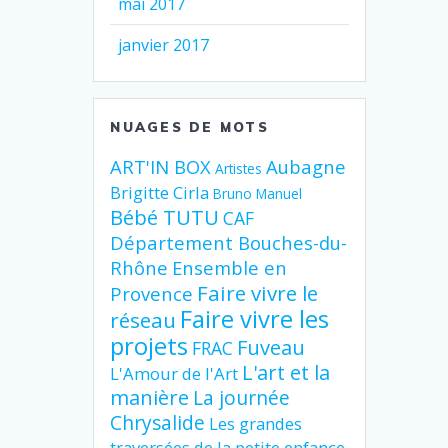
mai 2017
janvier 2017
NUAGES DE MOTS
ART'IN BOX
Aubagne
Artistes
Brigitte Cirla
Bruno Manuel
Bébé TUTU
CAF
Département Bouches-du-
Rhône
Ensemble en
Faire vivre le
Provence
Faire vivre les
réseau
projets
Fuveau
FRAC
L'art et la
L'Amour de l'Art
manière
La journée
Chrysalide
Les grandes
traversées de la petite enfance