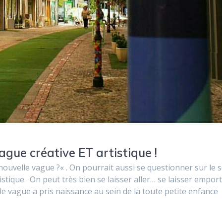
ague créative ET artistique !
ouvelle vague ?« . On pourrait aussi se questionner sur le 
istique. On peut très bien se laisser aller… se laisser empor
le vague a pris naissance au sein de la toute petite enfance