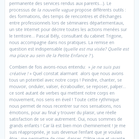
permanente des services rendus aux parents…). Le
processus de
la nouvelle vague
propose différents outils :
des formations, des temps de rencontres et d’échanges
entre professionnels lors de séminaires départementaux,
un site Internet pour décrire toutes les actions menées sur
le territoire… Pascal Bély, consultant du cabinet Trigone,
nous accompagne dans nos pratiques. La remise en
question est indispensable (q
uelle est ma visée?
Quelle est
ma place au sein de la Petite Enfance ?
).
Combien de fois avons-nous entendu: »
je ne suis pas
créative !
» Quel constat alarmant alors que nous avons
tous un potentiel avec notre corps ! Peindre, chanter, se
mouvoir, onduler, valser, écrabouiller, se reposer, palper…
ce sont autant de verbes qui mettent notre corps en
mouvement, nos sens en éveil ! Toute cette rythmique
nous permet de nous recentrer sur nos sensations, nos
émotions, pour au final y trouver du plaisir, une réelle
satisfaction de se voir autrement. Oui, nous sommes de
grands enfants ! Car là est bien mon cheminement ! Je me
suis réappropriée, je suis devenue l’enfant que je voulais
être : me permettre de crier, danser. D’être vive et vivante.