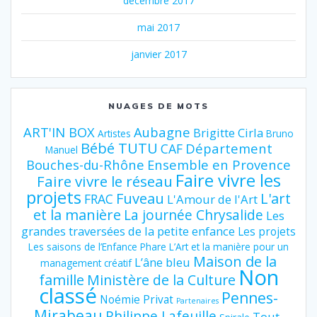
décembre 2017
mai 2017
janvier 2017
NUAGES DE MOTS
ART'IN BOX
Aubagne
Brigitte Cirla
Artistes
Bruno
Bébé TUTU
Département
CAF
Manuel
Bouches-du-Rhône
Ensemble en Provence
Faire vivre les
Faire vivre le réseau
projets
Fuveau
L'art
FRAC
L'Amour de l'Art
et la manière
La journée Chrysalide
Les
grandes traversées de la petite enfance
Les projets
Les saisons de l’Enfance Phare
L’Art et la manière pour un
Maison de la
L’âne bleu
management créatif
Non
famille
Ministère de la Culture
classé
Pennes-
Noémie Privat
Partenaires
Mirabeau
Philippe Lafeuille
Tout-