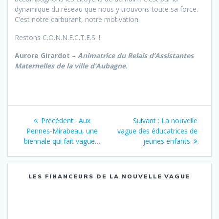
dynamique du réseau que nous y trouvons toute sa force.
C’est notre carburant, notre motivation.
Restons C.O.N.N.E.C.T.E.S. !
Aurore Girardot
–
Animatrice du Relais d’Assistantes
Maternelles de la ville d’Aubagne
.
Navigation
Précédent :
Article
Aux
Suivant :
Article
La nouvelle
de
Pennes-Mirabeau, une
précédent
vague des éducatrices de
suivant
biennale qui fait vague…
:
jeunes enfants
:
l’article
LES FINANCEURS DE LA NOUVELLE VAGUE